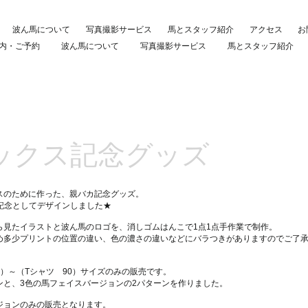
波ん馬について
写真撮影サービス
馬とスタッフ紹介
アクセス
お
内・ご予約
波ん馬について
写真撮影サービス
馬とスタッフ紹介
マックス記念グッズ
スのために作った、親バカ記念グッズ。
年記念としてデザインしました★
ら見たイラストと波ん馬のロゴを、消しゴムはんこで1点1点手作業で制作。
め多少プリントの位置の違い、色の濃さの違いなどにバラつきがありますのでご了承
80）～（Tシャツ 90）サイズのみの販売です。
ンと、3色の馬フェイスバージョンの2パターンを作りました。
ジョンのみの販売となります。