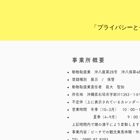
「プライバシーと
事業所概要
動物取扱業 沖八展第28号 沖八保第4
登録種別 展示 / 保管
​動物取扱業責任者 前大 智加
所在地 沖縄県石垣市字新川1353－1
不定休（上に表示されているカレンダー
営業時間 冬季（10~3月） 10：00～1
​
夏季（4~9月） 9：00 ～
上記時間内で潮の満干により変動します
事業内容：ビーチでの観光乗馬体験・外
TEL：0980-87-8393