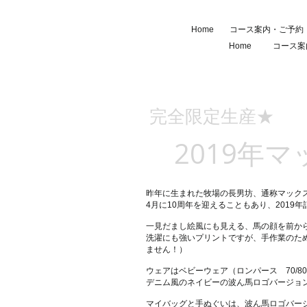
Home
コース案内・ご予約
Home
コース案
完全限定生産★
2019年
昨年に生まれた牧場の長男坊、通称マック
4月に10周年を迎えることもあり、2019
一見だまし絵風にも見える、馬の顔を前か
洗濯にも強いプリントですが、手作業のた
ません！）
​ウェアはベビーウェア（ロンパース 70/
デニム風のネイビーの波ん馬ロゴバージョ
​マイバッグと手ぬぐいは、波ん馬ロゴバー