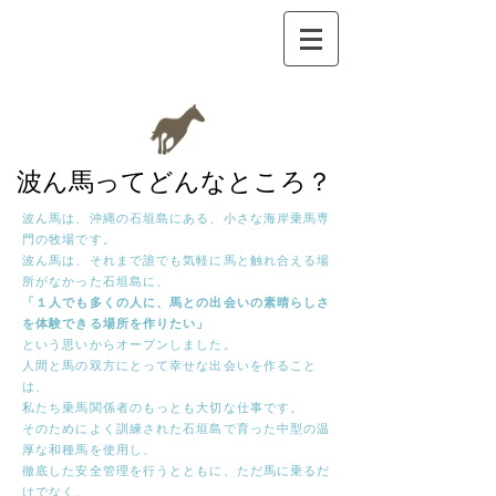
波ん馬ってどんなところ？
波ん馬は、沖縄の石垣島にある、小さな海岸乗馬専
門の牧場です。
波ん馬は、それまで誰でも気軽に馬と触れ合える場
所がなかった石垣島に、
「１人でも多くの人に、馬との出会いの素晴らしさ
を体験できる場所を作りたい」
という思いからオープンしました。
人間と馬の双方にとって幸せな出会いを作ること
は、
私たち乗馬関係者のもっとも大切な仕事です。
そのためによく訓練された石垣島で育った中型の温
厚な和種馬を使用し、
徹底した安全管理を行うとともに、ただ馬に乗るだ
けでなく、