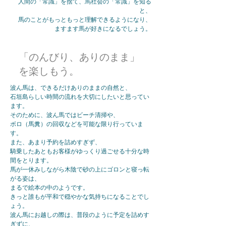
人間の「常識」を捨て、馬社会の「常識」を知る
と、
馬のことがもっともっと理解できるようになり、
ますます馬が好きになるでしょう。
「のんびり、ありのまま」
を楽しもう。
波ん馬は、できるだけありのままの自然と、
石垣島らしい時間の流れを大切にしたいと思ってい
ます。
そのために、波ん馬ではビーチ清掃や、
ボロ（馬糞）の回収などを可能な限り行っていま
す。
また、あまり予約を詰めすぎず、
騎乗したあともお客様がゆっくり過ごせる十分な時
間をとります。
馬が一休みしながら木陰で砂の上にゴロンと寝っ転
がる姿は、
まるで絵本の中のようです。
きっと誰もが平和で穏やかな気持ちになることでし
ょう。
波ん馬にお越しの際は、普段のように予定を詰めす
ぎずに、