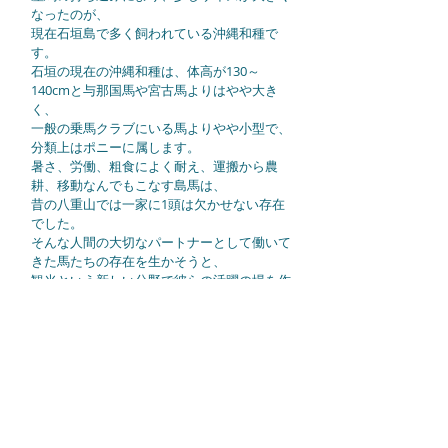
なったのが、
現在石垣島で多く飼われている沖縄和種で
す。
石垣の現在の沖縄和種は、体高が130～
140cmと与那国馬や宮古馬よりはやや大き
く、
一般の乗馬クラブにいる馬よりやや小型で、
分類上はポニーに属します。
暑さ、労働、粗食によく耐え、運搬から農
耕、移動なんでもこなす島馬は、
昔の八重山では一家に1頭は欠かせない存在
でした。
そんな人間の大切なパートナーとして働いて
きた馬たちの存在を生かそうと、
観光という新しい分野で彼らの活躍の場を作
っていきたいと考えています。
iPhoneでカレンダーが表示されない場合
「設定」→「Safari」→
「プライバシーとセキュリティ」の中の「サイ